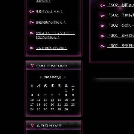
本日発売！
「SO2」杉田
攻略本のおしらせ！
「SO2」予約
書籍関係のお知らせ！
「SO2」公式サ
壁紙＆グリーティングカード
「SO1」新作
配信のお知らせ！
「SO2」発売
テレビCMを先行公開！
«
»
2008年02月
日
月
火
水
木
金
土
1
2
3
4
5
6
7
8
9
10
11
12
13
14
15
16
17
18
19
20
21
22
23
24
25
26
27
28
29