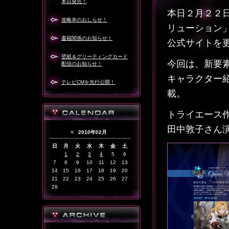
本日発売！
本日２月２２
攻略本のおしらせ！
リューション
書籍関係のお知らせ！
公式サイトを
壁紙＆グリーティングカード
今回は、新要
配信のお知らせ！
キャラクター
テレビCMを先行公開！
載。
トライエース
田中敦子さん
«
2010年02月
日
月
火
水
木
金
土
1
2
3
4
5
6
7
8
9
10
11
12
13
14
15
16
17
18
19
20
21
22
23
24
25
26
27
28