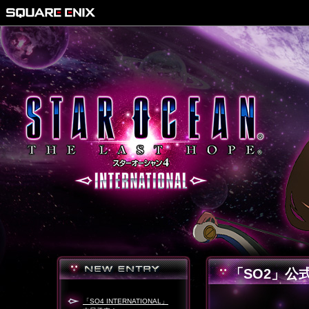
「SO2」公
「SO4 INTERNATIONAL」