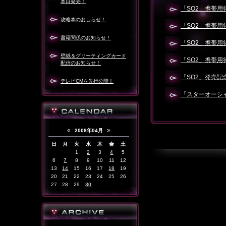
本日発売！
「SO2」携帯
攻略本のおしらせ！
「SO2」携帯
書籍関係のお知らせ！
「SO2」携帯
壁紙＆グリーティングカード
「SO2」携帯
配信のお知らせ！
「SO2」発売記
テレビCMを先行公開！
「スターオーシャン
«
»
2008年04月
日
月
火
水
木
金
土
1
2
3
4
5
6
7
8
9
10
11
12
13
14
15
16
17
18
19
20
21
22
23
24
25
26
27
28
29
30