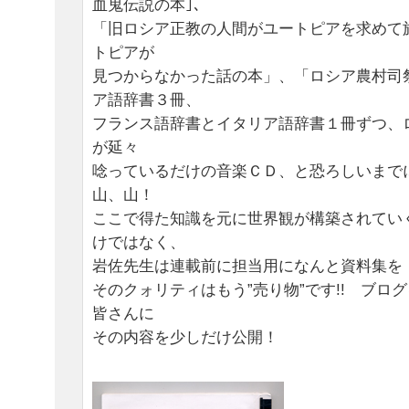
血鬼伝説の本｣、
「旧ロシア正教の人間がユートピアを求めて
トピアが
見つからなかった話の本」、「ロシア農村司
ア語辞書３冊、
フランス語辞書とイタリア語辞書１冊ずつ、
が延々
唸っているだけの音楽ＣＤ、と恐ろしいまで
山、山！
ここで得た知識を元に世界観が構築されてい
けではなく、
岩佐先生は連載前に担当用になんと資料集を
そのクォリティはもう”売り物”です!! ブロ
皆さんに
その内容を少しだけ公開！