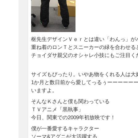
枢先生デザインＶｅｒとは違い「わんっ」が
重ね着のロンＴとスニーカーの緑を合わせる
チョイダサ親父のオシャレ小技にもご注目く
サイズもぴったり。いやあ物をくれる人は大
1か月と数日前から愛してっるぅーーーーーー
いますよ。
そんなＫさんと僕も関わっている
ＴＶアニメ「黒執事」
今日、関東での2009年初放映です！
僕が一番愛するキャラクター
ソーマ&アグニが大活躍する