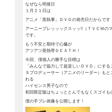
なぜなら明後日
１月２１日は
アニメ「黒執事」ＤＶＤの発売日だからです
アーニープレッッックスッッ!!（ＴＶＣＭの
です。
もう不安と期待で心臓が
アツアツ亜熱帯ＤＥＡＴＨ！
今回、僕個人の勝手な目標は
「みんなで協力して超楽しいＤＶＤ」にする
Ｓプロデューサー（アニメのリーダー）もと
れる
ハイセンス男子なので
初回限定版はちょっととんでもなくスゴイもの
僕の手ブレ画像を公開します！