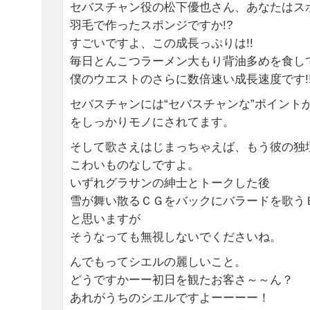
セバスチャン役の松下優也さん、あなたはスポ
羽毛で作ったスポンジですか!?
すごいですよ、この成長っぷりは!!
毎日とんこつラーメン大もり背油多めを食し
僕のウエストのさらに数倍速い成長速度です!
セバスチャンには“セバスチャンな”ポイント
をしっかりモノにされてます。
そして歌さえはじまっちゃえば、もう彼の独
こわいものなしですよ。
いずれグラサンの紳士とトークした後
雪が舞い散るＣＧをバックにバラードを歌う
と思いますが
そうなっても無視しないでくださいね。
んでもってシエルの麗しいこと。
どうですかーー初日を観たお客さ～～ん？
あれがうちのシエルですよーーーー！