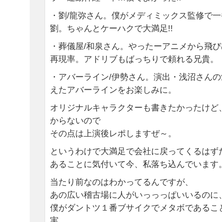
・劉/龍弥さん。僕がメディミックス監修で
劉。ちゃんとケーハクで大満足!!
・葬儀屋/和泉さん。やったーアニメから飛
再現率。アドリブもばっちりで頼れる兄貴。
・アバーライン/伊勢さん。演出・浅沼さん
えたアバーラインをお楽しみに。
オリジナルキャラクターも書きたかったけど
からないので
その点は上演後レポしますぜ～。
というわけで大満足で会社に戻ってくるはず
あることに気付いて今、私落ち込んでいます
当たり前なのはわかってるんですが、
あの広い稽古場に人がいっっっぱいいるのに
僕がダントツ１番ブサイクでメタボであるこ
実。