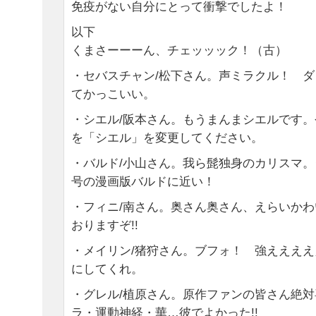
免疫がない自分にとって衝撃でしたよ！
以下
くまさーーーん、チェッッック！（古）
・セバスチャン/松下さん。声ミラクル！ 
てかっこいい。
・シエル/阪本さん。もうまんまシエルです
を「シエル」を変更してください。
・バルド/小山さん。我ら髭独身のカリスマ
号の漫画版バルドに近い！
・フィニ/南さん。奥さん奥さん、えらいか
おりますぞ!!
・メイリン/猪狩さん。ブフォ！ 強ええええ
にしてくれ。
・グレル/植原さん。原作ファンの皆さん絶
ラ・運動神経・華…彼でよかった!!