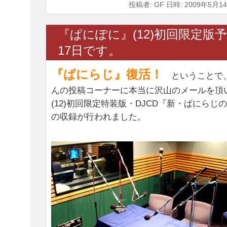
投稿者: GF 日時: 2009年5月14
『ぱにぽに』(12)初回限定版
17日です。
『ぱにらじ』復活！
ということで、
んの投稿コーナーに本当に沢山のメールを頂
(12)初回限定特装版・DJCD『新・ぱにら
の収録が行われました。