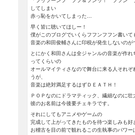
「フッフーンフ フフ＆フンッ！ フフン 
してしまい
赤っ恥をかいてしまった…
早く皆に聴いてほしー！
僕がこのブログでいくらフフンフフン書いて
音楽の和田俊輔さんに印税が発生しないのが
とにかく和田さんは全ジャンルの音楽が作れ
ってくらいの
オールマイティさなので舞台に来る人それぞ
うが、
音楽は絶対満足するはずＤＥＡＴＨ！
ＰＯＰなのにドラマティック、繊細なのに壮
彼のお名前は今後要チェキラです。
それにしてもアニメやゲームの
完成して上がってきたものを待つ楽しみも好
お稽古を目の前で観れるこの生執事のパワー