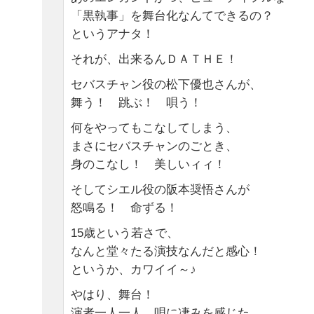
「黒執事」を舞台化なんてできるの？
というアナタ！
それが、出来るんＤＡＴＨＥ！
セバスチャン役の松下優也さんが、
舞う！ 跳ぶ！ 唄う！
何をやってもこなしてしまう、
まさにセバスチャンのごとき、
身のこなし！ 美しいィィ！
そしてシエル役の阪本奨悟さんが
怒鳴る！ 命ずる！
15歳という若さで、
なんと堂々たる演技なんだと感心！
というか、カワイイ～♪
やはり、舞台！
演者一人一人、唄に凄みを感じた。