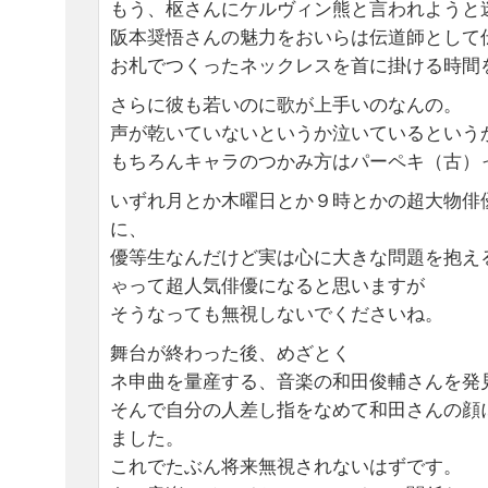
もう、枢さんにケルヴィン熊と言われようと
阪本奨悟さんの魅力をおいらは伝道師として
お札でつくったネックレスを首に掛ける時間を
さらに彼も若いのに歌が上手いのなんの。
声が乾いていないというか泣いているという
もちろんキャラのつかみ方はパーペキ（古）
いずれ月とか木曜日とか９時とかの超大物俳
に、
優等生なんだけど実は心に大きな問題を抱え
ゃって超人気俳優になると思いますが
そうなっても無視しないでくださいね。
舞台が終わった後、めざとく
ネ申曲を量産する、音楽の和田俊輔さんを発見
そんで自分の人差し指をなめて和田さんの顔
ました。
これでたぶん将来無視されないはずです。