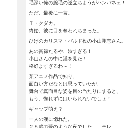
毛深い俺の腕毛の逆立ちようがハンパネェ！
ただ、最後に一言。
Ｔ・クダカ。
終始、彼に目を奪われちまった。
ひげのカリスマ・バルド役の小山剛志さん。
あの貫禄たるや、渋すぎる！
小山さんの中に漢を見た！
格好よすぎるわ～！
某アニメ作品で知り、
面白い方だなとは思っていたが、
舞台で真面目な姿を目の当たりにすると、
もう、惚れずにはいられないでしょ！
ギャップ萌え？
一人の漢に惚れた。
２５歳の夢のような夜でした…。テレ…。