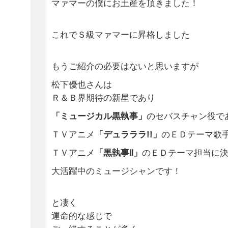
マァマーの僕にお土産を頂きました！
これでＳ級マァマーに昇格しました
もうご紹介の必要はないと思いますが
松下優也さんは
Ｒ＆Ｂ界期待の新星であり
「ミュージカル黒執事」
のセバスチャン役で
ＴＶアニメ
「デュラララ!!」
のＥＤテーマ歌
ＴＶアニメ
「黒執事Ⅱ」
のＥＤテーマ担当に
大活躍中のミュージシャンです！
と凄く
運命的な感じで