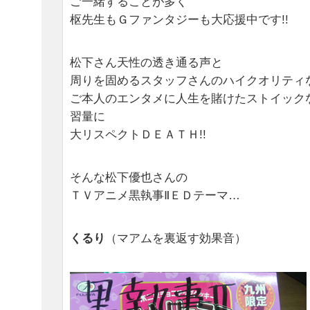
ご一緒することが多く
枢先生もＧファンタジーも大応援中です!!
松下さん天性の透き通る声と
周りを固めるスタッフさんのハイクオリティ
ご本人のエンタメに人生を賭けたストイックな
習量に
大リスペクトＤＥＡＴＨ!!
そんな松下優也さんの
ＴＶアニメ黒執事ⅡＥＤテーマ…
くるり
（マアムを裏返す効果音）