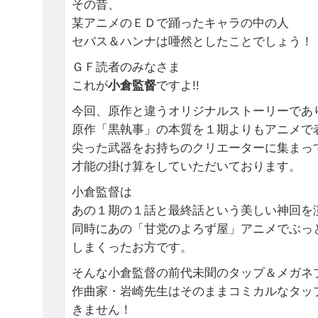
その昔、
某アニメのＥＤで踊ったキャラの中の人
セバス＆ハンナは唖然としたことでしょう！
ＧＦ読者のみなさま
これが
小倉監督
ですよ!!
今回、原作と違うオリジナルストーリーであ
原作「黒執事」の本質を１期よりもアニメで
尖った武器をお持ちのクリエーターに集まっ
才能の掛け算をしていただいております。
小倉監督は
あの１期の１話と最終話という美しい神回を
同時にあの「甘党のよろず屋」アニメでぶっ
しまくったお方です。
そんな小倉監督の前代未聞のタップ＆メガネ
作曲家・岩崎先生はそのままコミカルなタッ
きません！