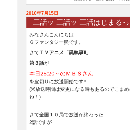
2010年7月15日
三話ッ 三話ッ 三話はじまるっ
みなさんこんにちは
Ｇファンタジー熊です。
さて
ＴＶアニメ「黒執事Ⅱ」
第３話
が
本日25:20～のＭＢＳさん
を皮切りに放送開始です!!
(※放送時間は変更になる時もあるのでこま
ね！)
さて全国１０局で放送が終わった
2話ですが