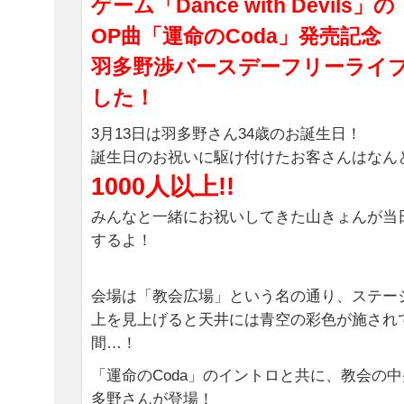
ゲーム「Dance with Devils」の
OP曲「運命のCoda」発売記念
羽多野渉バースデーフリーライ
した！
3月13日は羽多野さん34歳のお誕生日！
誕生日のお祝いに駆け付けたお客さんはなん
1000人以上!!
みんなと一緒にお祝いしてきた山きょんが当
するよ！
会場は「教会広場」という名の通り、ステー
上を見上げると天井には青空の彩色が施され
間…！
「運命のCoda」のイントロと共に、教会の
多野さんが登場！