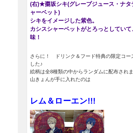
(右)★棗坂シキ(グレープジュース・ナ
ャーベット)
シキをイメージした紫色。
カシスシャーベットがとろっとしていて
味！
さらに！ ドリンク＆フード特典の限定コー
した♪
絵柄は全8種類の中からランダムに配布され
山きょんが手に入れたのは
レム＆ローエン!!!