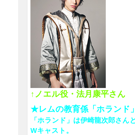
↑ノエル役・法月康平さん
★レムの教育係「ホランド
「ホランド」は伊崎龍次郎さん
Wキャスト。