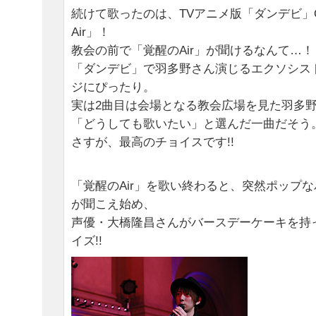
続けて歌ったのは、TVアニメ版「ダンデビ」
Air」！
教会の前で「覚醒のAir」が聞けるなんて…！
「ダンデビ」で羽多野さん演じるエクソシス
ジにぴったり。
実は2曲目は会場となる教会広場を見た羽多
「どうしても歌いたい」と選んだ一曲だそう
さすが、最高のチョイスです!!
「覚醒のAir」を歌い終わると、突然ポップ
が聞こえ始め、
声優・大橋隆昌さんがバースデーケーキを持
イズ!!