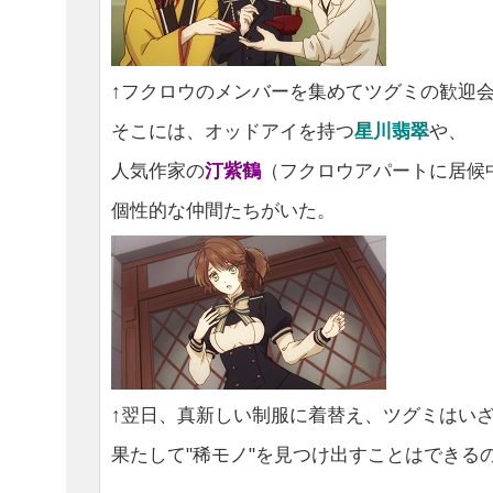
↑フクロウのメンバーを集めてツグミの歓迎
そこには、オッドアイを持つ
星川翡翠
や、
人気作家の
汀紫鶴
（フクロウアパートに居候
個性的な仲間たちがいた。
↑翌日、真新しい制服に着替え、ツグミはい
果たして"稀モノ"を見つけ出すことはできるのか.