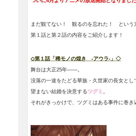
ついに4月よりアニメの放送開始となりまし
まだ観てない！ 観るのを忘れた！ という
第１話と第２話の内容をご紹介します！
◇第１話「稀モノの煌き -アウラ-」◇
舞台は大正25年――。
没落の一途をたどる華族・久世家の長女とし
望まない結婚を決意する
ツグミ
。
それがきっかけで、ツグミはある事件に巻き込