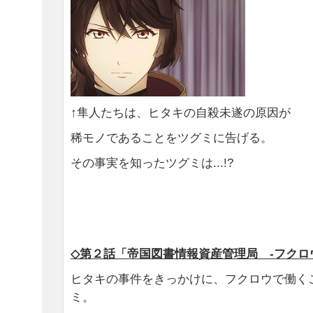
↑隼人たちは、ヒタキの自殺未遂の原因が
稀モノであることをツグミに告げる。
その事実を知ったツグミは...!?
◇第２話「帝国図書情報資産管理局 -フクロ
ヒタキの事件をきっかけに、フクロウで働く
ミ。