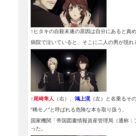
↑ヒタキの自殺未遂の原因は自分にあると責
病院で泣いていると、そこに二人の男が現れ
↑
尾崎隼人
（右）、
鴻上滉
（左）と名乗るそ
"稀モノ"と呼ばれる危険な本を取り扱う、
国家機関「帝国図書情報資産管理局（通称：
った。