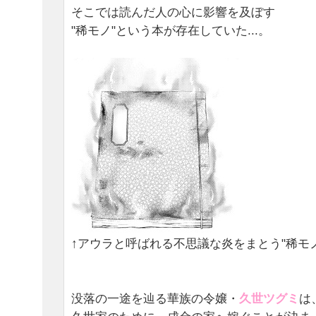
そこでは読んだ人の心に影響を及ぼす
"稀モノ"という本が存在していた...。
↑アウラと呼ばれる不思議な炎をまとう"稀モノ
没落の一途を辿る華族の令嬢・
久世ツグミ
は