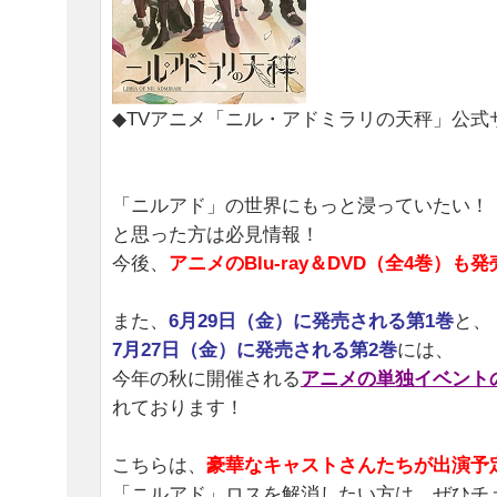
◆TVアニメ「ニル・アドミラリの天秤」公式
「ニルアド」の世界にもっと浸っていたい！
と思った方は必見情報！
今後、
アニメのBlu-ray＆DVD（全4巻）も
また、
6月29日（金）に発売される第1巻
と、
7月27日（金）に発売される第2巻
には、
今年の秋に開催される
アニメの単独イベント
れております！
こちらは、
豪華なキャストさんたちが出演予
「ニルアド」ロスを解消したい方は、ぜひチ