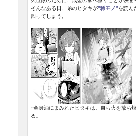
久世家のために、成金の家へ嫁ぐことが決ま
そんなある日、弟のヒタキが
"稀モノ"
を読ん
図ってしまう。
↑全身油にまみれたヒタキは、自ら火を放ち
る。