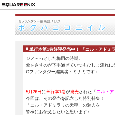
単行本第1巻好評発売中！ 「ニル・アドミラ
ジメ～っとした梅雨の時期。
傘をさすのが下手過ぎていつもびしょ濡れに
Gファンタジー編集者・ミナミです♪
5月26日
に
単行本1巻
が
発売
された「
ニル・ア
今回は、その発売を記念した特別特集！
「ニル・アドミラリの天秤」の魅力を
皆様にお伝えしたいと思います♪