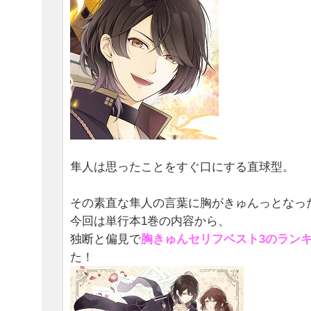
隼人は思ったことをすぐ口にする直球型。
その素直な隼人の言葉に胸がきゅんっとなっ
今回は単行本1巻の内容から、
独断と偏見で
胸きゅんセリフベスト3のラン
た！