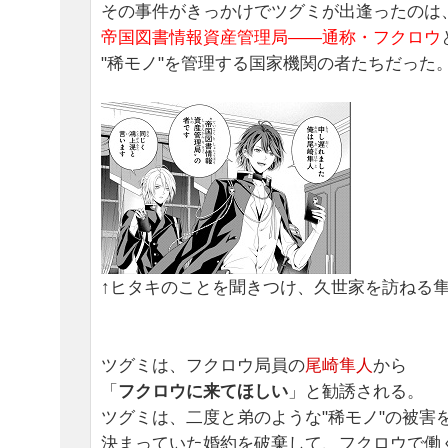
その事件がきっかけでツグミが出逢ったのは
帝国図書情報資産管理局――通称・フクロウ
"稀モノ"を管理する国家機関の者たちだった
↑ヒタキのことを聞きつけ、久世家を訪ねる
ツグミは、フクロウ局員の
尾崎隼人
から
「
フクロウに来てほしい
」と勧誘される。
ツグミは、二度と弟のような"稀モノ"の被害
決まっていた婚約を破棄して、フクロウで働