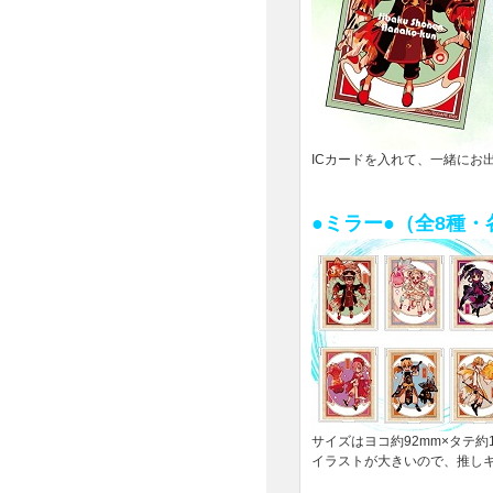
ICカードを入れて、一緒にお
●ミラー●（全8種・
サイズはヨコ約92mm×タテ約
イラストが大きいので、推しキ