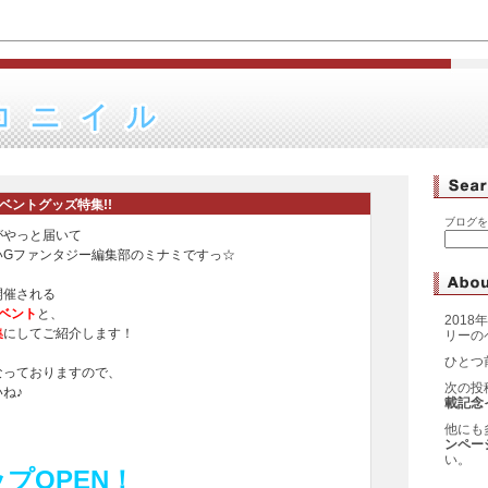
ベントグッズ特集!!
ブログを
がやっと届いて
いGファンタジー編集部のミナミですっ☆
開催される
ベント
と、
2018
集
にしてご紹介します！
リーの
ひとつ
なっておりますので、
次の投
ね♪
載記念
他にも
ンペー
い。
プOPEN！