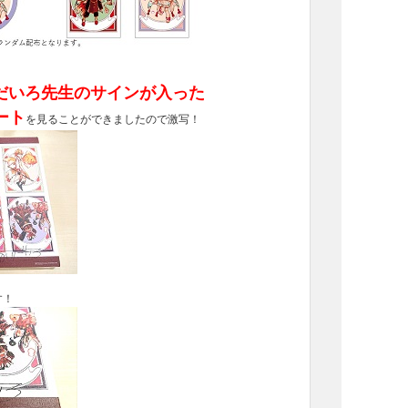
だいろ先生のサインが入った
ート
を見ることができましたので激写！
す！