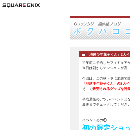
「地縛少年花子くん」2大イ
半年前に予約したフィギュア
今日は朝からテンションが高
今回は、この秋・冬に池袋で
「地縛少年花子くん」の2大イ
そこで
販売されるグッズを特
平成最後のアツいイベントと
最後までチェックしてください
イベントその①
初の限定ショッ