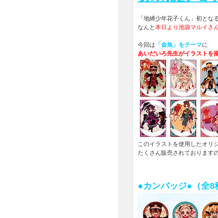
「地縛少年花子くん」初とな
なんと
本日より池袋マルイさん
今回は
「金魚」をテーマ
に
あいだいろ先生がイラストを
このイラストを使用したオリ
たくさん販売されております
●カンバッジ●（全8