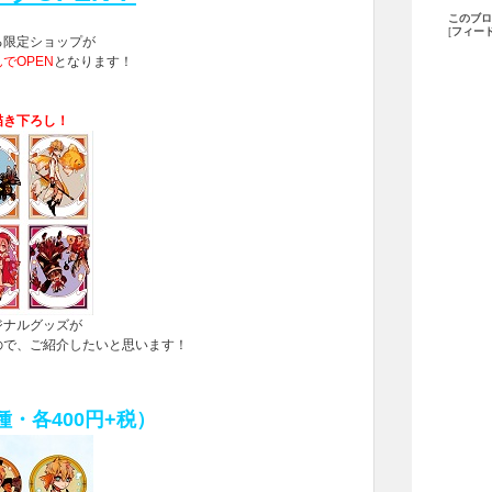
このブロ
[
フィー
る限定ショップが
でOPEN
となります！
描き下ろし！
ジナルグッズが
ので、ご紹介したいと思います！
種・各400円+税）