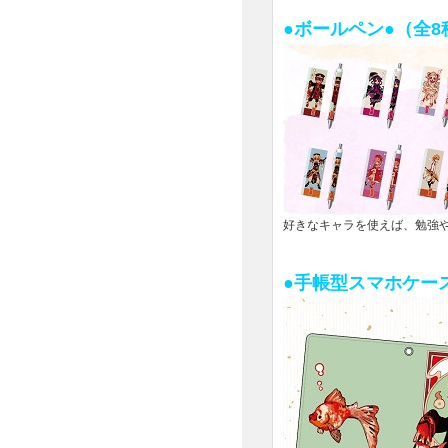
●ボールペン●（全8
好きなキャラを使えば、勉強
●手帳型スマホケース