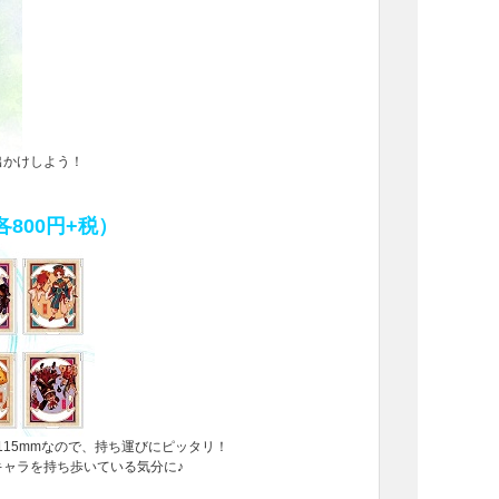
出かけしよう！
各800円+税）
115mmなので、持ち運びにピッタリ！
ャラを持ち歩いている気分に♪