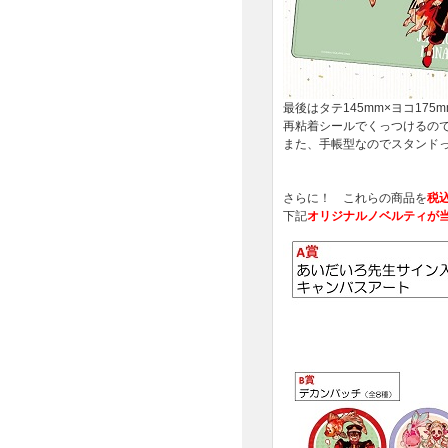
最後はタテ145mm×ヨコ17
再粘着シールでくっつけるの
また、手帳型なのでスタンド
さらに！ これらの商品を
税
下記
オリジナルノベルティが