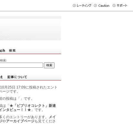
検索:
年10月25日 17:09に投稿されたエント
ページです。
前の投稿は「
」です。
稿は「
★「ビブリオコレクト」新連
インタビュー！！★
」です。
多くのエントリーがあります。
メイ
ジ
や
アーカイブページ
も見てくださ