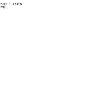
グのフィードを取得
ドとは
]